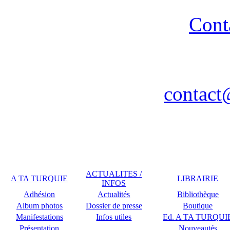
strictement interdite - R
Cont
Association A TA TURQUIE
Nancy / FR - Tél. : 03 83 
contact
Remerciements à COPLU p
ACTUALITES /
A TA TURQUIE
LIBRAIRIE
INFOS
Adhésion
Actualités
Bibliothèque
Album photos
Dossier de presse
Boutique
Manifestations
Infos utiles
Ed. A TA TURQUI
Présentation
Nouveautés