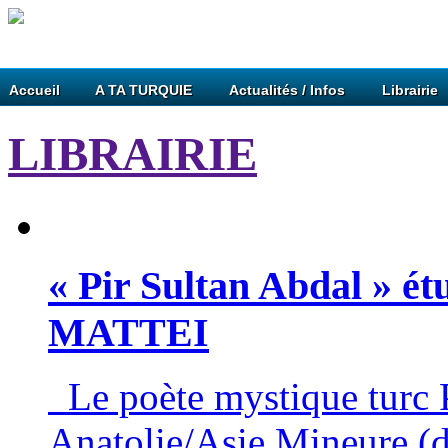
Accueil
A TA TURQUIE
Actualités / Infos
Librairie
LIBRAIRIE
« Pir Sultan Abdal » ét
MATTEI
Le poète mystique turc P
Anatolie/Asie Mineure (d