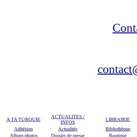
Copyright 2014 - A TA 
strictement interdite - R
Cont
Association A TA TURQUIE
Nancy / FR - Tél. : 03 83 
contact
Remerciements à COPLU p
ACTUALITES /
A TA TURQUIE
LIBRAIRIE
INFOS
Adhésion
Actualités
Bibliothèque
Album photos
Dossier de presse
Boutique