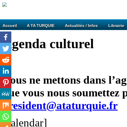
Accueil
A TA TURQUIE
Actualités / Infos
Librairie
Agenda culturel
Nous ne mettons dans l’ag
que vous nous soumettez p
president@ataturquie.fr
[calendar]