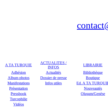
Association A TA TURQUIE
Nancy / FR - Tél. : 03 83 
contact
Remerciements à COPLU p
ACTUALITES /
A TA TURQUIE
LIBRAIRIE
INFOS
Adhésion
Actualités
Bibliothèque
Album photos
Dossier de presse
Boutique
Manifestations
Infos utiles
Ed. A TA TURQUI
Présentation
Nouveautés
Pressbook
Oluşum/Genèse
Turcophilie
Vidéos