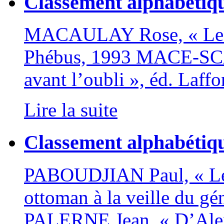
Classement alphabéti
MACAULAY Rose, « Les t
Phébus, 1993 MACE-SCA
avant l’oubli », éd. Laf
Lire la suite
Classement alphabétiq
PABOUDJIAN Paul, « Les
ottoman à la veille du gé
PALERNE Jean, « D’Alexa