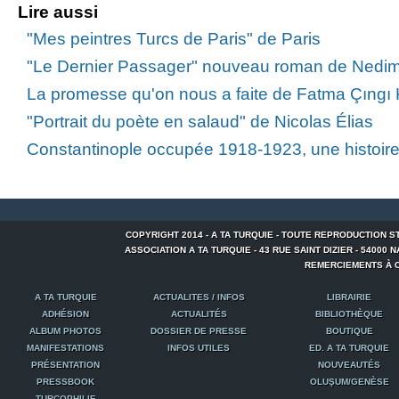
Lire aussi
"Mes peintres Turcs de Paris" de Paris
"Le Dernier Passager" nouveau roman de Nedim
La promesse qu'on nous a faite de Fatma Çıngı
"Portrait du poète en salaud" de Nicolas Élias
Constantinople occupée 1918-1923, une histoire 
COPYRIGHT 2014 - A TA TURQUIE - TOUTE REPRODUCTION S
ASSOCIATION A TA TURQUIE - 43 RUE SAINT DIZIER - 54000 NANCY
REMERCIEMENTS À C
A TA TURQUIE
ACTUALITES / INFOS
LIBRAIRIE
ADHÉSION
ACTUALITÉS
BIBLIOTHÈQUE
ALBUM PHOTOS
DOSSIER DE PRESSE
BOUTIQUE
MANIFESTATIONS
INFOS UTILES
ED. A TA TURQUIE
PRÉSENTATION
NOUVEAUTÉS
PRESSBOOK
OLUŞUM/GENÈSE
TURCOPHILIE