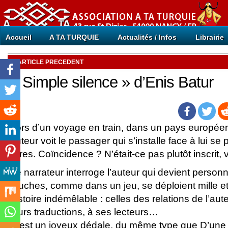
Accueil
A TA TURQUIE
Actualités / Infos
Librairie
ARTICLE PRECEDENT
« Simple silence » d’Enis Batur
Lors d’un voyage en train, dans un pays européen 
auteur voit le passager qui s’installe face à lui s
livres. Coïncidence ? N’était-ce pas plutôt inscrit, v
Le narrateur interroge l’auteur qui devient person
touches, comme dans un jeu, se déploient mille et
histoire indémêlable : celles des relations de l’au
leurs traductions, à ses lecteurs…
C’est un joyeux dédale, du même type que D’une b