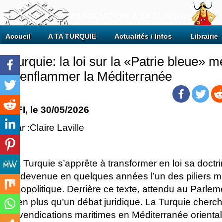
Accueil
A TA TURQUIE
Actualités / Infos
Librairie
Turquie: la loi sur la «Patrie bleue» 
d’enflammer la Méditerranée
RFI
, le 30/05/2026
Par :Claire Laville
La Turquie s’apprête à transformer en loi sa doctri
», devenue en quelques années l’un des piliers m
géopolitique. Derrière ce texte, attendu au Parleme
bien plus qu’un débat juridique. La Turquie cherc
revendications maritimes en Méditerranée oriental