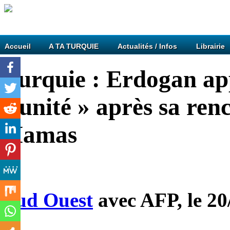
Accueil
A TA TURQUIE
Actualités / Infos
Librairie
Turquie : Erdogan appe
l’unité » après sa ren
Hamas
Sud Ouest
avec AFP, le 20