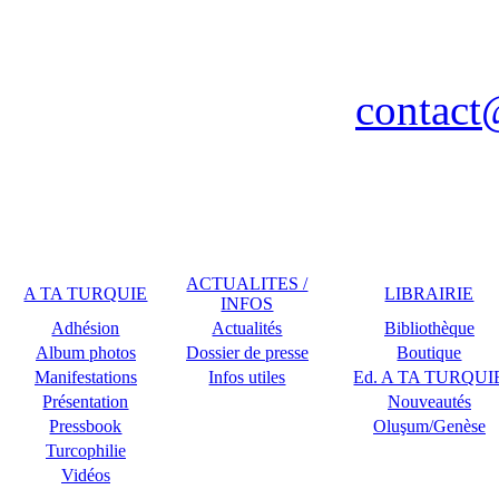
Association A TA TURQUIE
Nancy / FR - Tél. : 03 83 
contact
Remerciements à COPLU p
ACTUALITES /
A TA TURQUIE
LIBRAIRIE
INFOS
Adhésion
Actualités
Bibliothèque
Album photos
Dossier de presse
Boutique
Manifestations
Infos utiles
Ed. A TA TURQUI
Présentation
Nouveautés
Pressbook
Oluşum/Genèse
Turcophilie
Vidéos