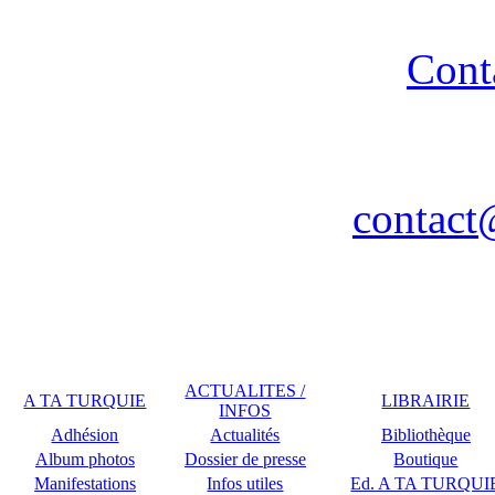
strictement interdite - R
Cont
Association A TA TURQUIE
Nancy / FR - Tél. : 03 83 
contact
Remerciements à COPLU p
ACTUALITES /
A TA TURQUIE
LIBRAIRIE
INFOS
Adhésion
Actualités
Bibliothèque
Album photos
Dossier de presse
Boutique
Manifestations
Infos utiles
Ed. A TA TURQUI