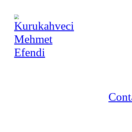
Copyright 2014 - A TA 
strictement interdite - R
Cont
Association A TA TURQUIE
Nancy / FR - Tél. : 03 83 