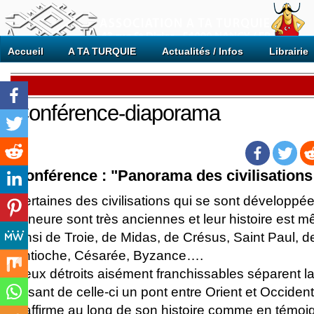
Accueil
A TA TURQUIE
Actualités / Infos
Librairie
Conférence-diaporama
Conférence : "Panorama des civilisations
Certaines des civilisations qui se sont développées
mineure sont très anciennes et leur histoire est mê
ainsi de Troie, de Midas, de Crésus, Saint Paul, d
Antioche, Césarée, Byzance….
Deux détroits aisément franchissables séparent la
faisant de celle-ci un pont entre Orient et Occident
s'affirme au long de son histoire comme en témoig