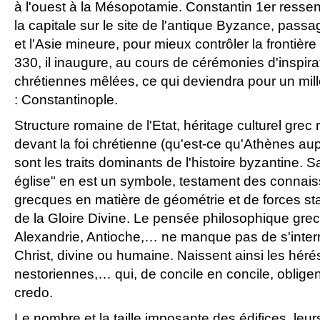
à l'ouest à la Mésopotamie. Constantin 1er ressent
la capitale sur le site de l'antique Byzance, passa
et l'Asie mineure, pour mieux contrôler la frontière
330, il inaugure, au cours de cérémonies d'inspir
chrétiennes mêlées, ce qui deviendra pour un millé
: Constantinople.
Structure romaine de l'Etat, héritage culturel grec
devant la foi chrétienne (qu'est-ce qu'Athènes au
sont les traits dominants de l'histoire byzantine. 
église" en est un symbole, testament des connais
grecques en matière de géométrie et de forces st
de la Gloire Divine. Le pensée philosophique gre
Alexandrie, Antioche,… ne manque pas de s'interr
Christ, divine ou humaine. Naissent ainsi les héré
nestoriennes,… qui, de concile en concile, obligent
credo.
Le nombre et la taille imposante des édifices, leu