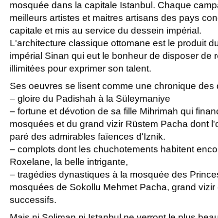
mosquée dans la capitale Istanbul. Chaque campag
meilleurs artistes et maitres artisans des pays co
capitale et mis au service du dessein impérial.
L'architecture classique ottomane est le produit du
impérial Sinan qui eut le bonheur de disposer de
illimitées pour exprimer son talent.
Ses oeuvres se lisent comme une chronique des di
– gloire du Padishah à la Süleymaniye
– fortune et dévotion de sa fille Mihrimah qui fin
mosquées et du grand vizir Rüstem Pacha dont l'or
paré des admirables faïences d'Iznik.
– complots dont les chuchotements habitent enco
Roxelane, la belle intrigante,
– tragédies dynastiques à la mosquée des Princes
mosquées de Sokollu Mehmet Pacha, grand vizir d
successifs.
Mais ni Soliman ni Istanbul ne verront le plus bea