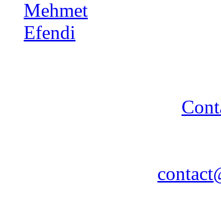
Copyright 2014 - A TA 
strictement interdite - R
Cont
Association A TA TURQUIE
Nancy / FR - Tél. : 03 83 
contact
Remerciements à COPLU p