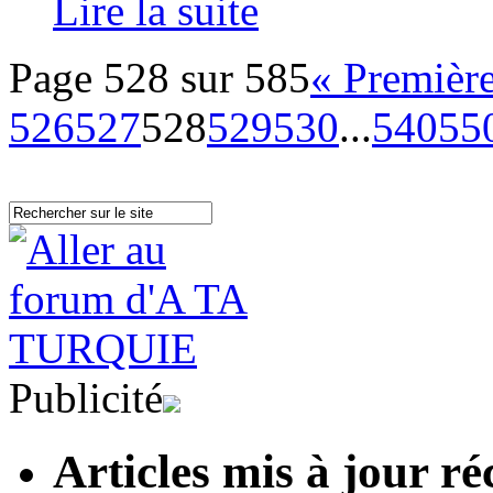
Lire la suite
Page 528 sur 585
« Premièr
526
527
528
529
530
...
540
55
Publicité
Articles mis à jour 