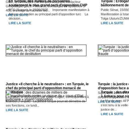
En Turquie, des milliers de personnes
Turquie : Erdoga
GEO, le 17/09/2025 Par Benjamin Laurent, Rédacteur
soutiennent le plus grand parti d’opposition CHP
bâillonnement de 
Géopolitique geo.fr Moscou, en manque de systèmes S-
RTS (Suisse), le 15/09/2025 Importante manifestation à
Public Sénat, 15/0
400, envisage de racheter les...
Ankara en soutien au principal parti d’opposition turc La
Manifestation à Ista
LIRE LA SUITE
décision...
Tolga Uluturk/ZUMA.
LIRE LA SUITE
LIRE LA SUITE
Justice «Il cherche à le neutraliser» : en Turquie, le
Turquie : la justice 
chef du principal parti d’opposition menacé de
d’opposition face 
destitution
Turquie : des diz
Sud Ouest avec AFP, 
à Ankara pour sou
Libération, le 15/09/2025 par Killian Cogan, correspondant à
du parti d’opposition, 
Le Monde avec AFP
Istanbul (Turquie) La justice turque pourrait démettre de
LIRE LA SUITE
s’est tenu à la veille
ses fonctions, ce lundi...
justice de...
LIRE LA SUITE
LIRE LA SUITE