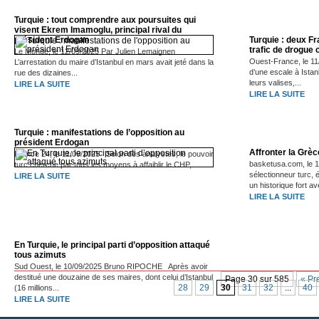
Turquie : tout comprendre aux poursuites qui
visent Ekrem Imamoglu, principal rival du
président Erdogan
Turquie : deux F
trafic de drogue
Le Monde, le 12/09/2025 Par Julien Lemaignen
Ouest-France, le 11/
L’arrestation du maire d’Istanbul en mars avait jeté dans la
d’une escale à Ista
rue des dizaines...
leurs valises,...
LIRE LA SUITE
LIRE LA SUITE
Turquie : manifestations de l’opposition au
président Erdogan
Affronter la Grèc
France 24, le 11/09/2025 Selon des analystes, le pouvoir
basketusa.com, le 
turc cherche par tous les moyens à affaiblir le CHP,...
sélectionneur turc,
LIRE LA SUITE
un historique fort ave
LIRE LA SUITE
En Turquie, le principal parti d’opposition attaqué
tous azimuts
Sud Ouest, le 10/09/2025 Bruno RIPOCHE Après avoir
destitué une douzaine de ses maires, dont celui d’Istanbul
Page 30 sur 585
« Pr
28
29
30
31
32
...
40
(16 millions...
LIRE LA SUITE