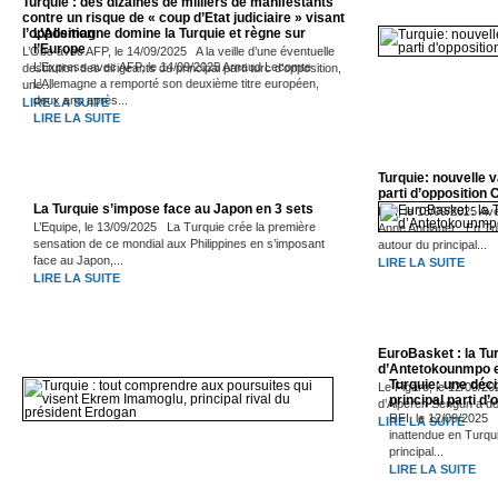
Turquie : des dizaines de milliers de manifestants
contre un risque de « coup d’Etat judiciaire » visant
l’opposition
L’Allemagne domine la Turquie et règne sur
l’Europe
L’Obs avec AFP, le 14/09/2025 A la veille d’une éventuelle
L’Express avec AFP, le 14/09/2025 Arnaud Lecomte
destitution des dirigeants du principal parti turc d’opposition,
L’Allemagne a remporté son deuxième titre européen,
une...
deux ans après...
LIRE LA SUITE
LIRE LA SUITE
Turquie: nouvelle v
parti d’opposition 
La Turquie s’impose face au Japon en 3 sets
RFI, le 13/09/2025 Av
L’Equipe, le 13/09/2025 La Turquie crée la première
Anne Andlauer En Turqu
sensation de ce mondial aux Philippines en s’imposant
autour du principal...
face au Japon,...
LIRE LA SUITE
LIRE LA SUITE
EuroBasket : la Tu
d’Antetokounmpo et 
Turquie: une déci
Le Figaro, le 12/09/
principal parti d
d’Alperen Sengun a do
RFI, le 12/09/2025 
LIRE LA SUITE
inattendue en Turqu
principal...
LIRE LA SUITE