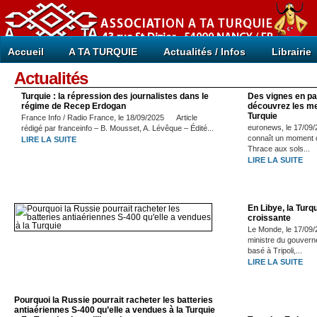
Accueil
A TA TURQUIE
Actualités / Infos
Librairie
Actualités
Turquie : la répression des journalistes dans le
Des vignes en pa
régime de Recep Erdogan
découvrez les mei
Turquie
France Info / Radio France, le 18/09/2025 Article
euronews, le 17/09/
rédigé par franceinfo – B. Mousset, A. Lévêque – Édité...
connaît un moment d
LIRE LA SUITE
Thrace aux sols...
LIRE LA SUITE
En Libye, la Turq
croissante
Le Monde, le 17/09
ministre du gouvern
basé à Tripoli,...
LIRE LA SUITE
Pourquoi la Russie pourrait racheter les batteries
antiaériennes S-400 qu’elle a vendues à la Turquie