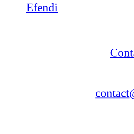
Copyright 2014 - A TA 
strictement interdite - R
Cont
Association A TA TURQUIE
Nancy / FR - Tél. : 03 83 
contact
Remerciements à COPLU p