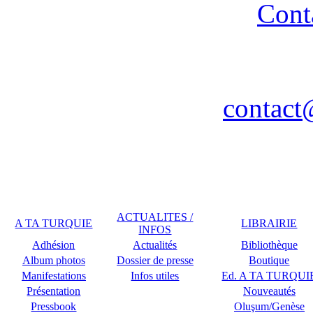
Cont
Association A TA TURQUIE
Nancy / FR - Tél. : 03 83 
contact
Remerciements à COPLU p
ACTUALITES /
A TA TURQUIE
LIBRAIRIE
INFOS
Adhésion
Actualités
Bibliothèque
Album photos
Dossier de presse
Boutique
Manifestations
Infos utiles
Ed. A TA TURQUI
Présentation
Nouveautés
Pressbook
Oluşum/Genèse