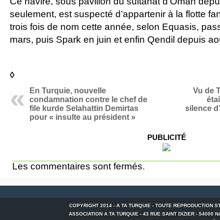
Ce navire, sous pavillon du sultanat d’Oman dep
seulement, est suspecté d’appartenir à la flotte f
trois fois de nom cette année, selon Equasis, pass
mars, puis Spark en juin et enfin Qendil depuis ao
◊
En Turquie, nouvelle
Vu de T
condamnation contre le chef de
éta
file kurde Selahattin Demirtas
silence d
pour « insulte au président »
PUBLICITÉ
Les commentaires sont fermés.
COPYRIGHT 2014 - A TA TURQUIE - TOUTE REPRODUCTION S
ASSOCIATION A TA TURQUIE - 43 RUE SAINT DIZIER - 54000 NANCY