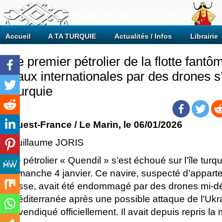
Accueil
A TA TURQUIE
Actualités / Infos
Librairie
Le premier pétrolier de la flotte fant
eaux internationales par des drones 
Turquie
Ouest-France
/ Le Marin, le 06/01/2026
Guillaume JORIS
Le pétrolier « Quendil » s’est échoué sur l’île tu
dimanche 4 janvier. Ce navire, suspecté d’apparten
russe, avait été endommagé par des drones mi-
Méditerranée après une possible attaque de l’Ukrai
revendiqué officiellement. Il avait depuis repris la 