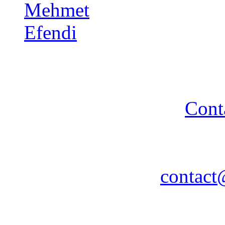
Copyright 2014 - A TA 
strictement interdite - R
Cont
Association A TA TURQUIE
Nancy / FR - Tél. : 03 83 
contact
Remerciements à COPLU p