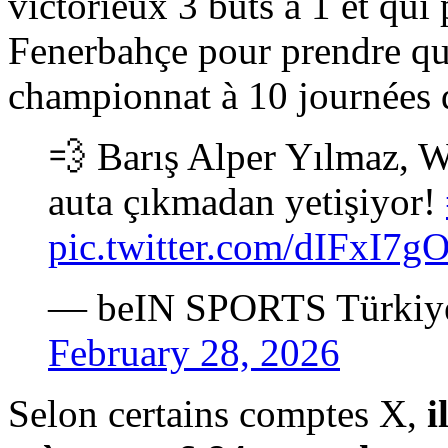
victorieux 3 buts à 1 et qui
Fenerbahçe pour prendre qua
championnat à 10 journées d
💨 Barış Alper Yılmaz, W
auta çıkmadan yetişiyor!
pic.twitter.com/dIFxI7g
— beIN SPORTS Türki
February 28, 2026
Selon certains comptes X,
i