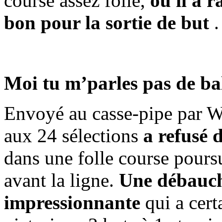
course assez folle,
où il a 
bon pour la sortie de but
.
Moi tu m’parles pas de ba
Envoyé au casse-pipe par Wil
aux 24 sélections
a refusé 
dans une folle course poursu
avant la ligne.
Une débauch
impressionnante
qui a cert