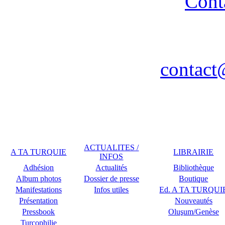
Cont
Association A TA TURQUIE
Nancy / FR - Tél. : 03 83 
contact
Remerciements à COPLU p
ACTUALITES /
A TA TURQUIE
LIBRAIRIE
INFOS
Adhésion
Actualités
Bibliothèque
Album photos
Dossier de presse
Boutique
Manifestations
Infos utiles
Ed. A TA TURQUI
Présentation
Nouveautés
Pressbook
Oluşum/Genèse
Turcophilie