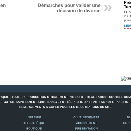
Prè
 en
Démarches pour valider une
Tur
décision de divorce
L’Or
280 
prov
LIRE
URQUIE - TOUTE REPRODUCTION STRICTEMENT INTERDITE - REALISATION : SOUTREL DOM
 43 RUE SAINT DIZIER - 54000 NANCY / FR - TÉL. : 03 83 37 92 28 - FAX : 09 58 77 68 92 
REMERCIEMENTS À COPLU POUR LES ILLUSTRATIONS DU SITE
LIBRAIRIE
OLUSUM/GENESE
PA
BIBLIOTHÈQUE
ABONNEMENT
CO-O
E
BOUTIQUE
PRÉSENTATION