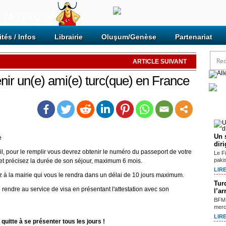
ités / Infos
Librairie
Oluşum/Genèse
Partenariat
ARTICLE SUIVANT
nir un(e) ami(e) turc(que) en France
Arti
Un 
e
dir
l, pour le remplir vous devrez obtenir le numéro du passeport de votre
Le F
paki
 et précisez la durée de son séjour, maximum 6 mois.
LIRE
 à la mairie qui vous le rendra dans un délai de 10 jours maximum.
Tur
e rendre au service de visa en présentant l'attestation avec son
l’a
BFM 
mercr
LIRE
, quitte à se présenter tous les jours !