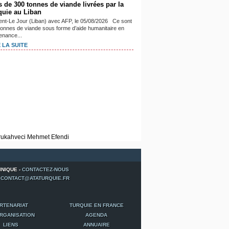
s de 300 tonnes de viande livrées par la
quie au Liban
ient-Le Jour (Liban) avec AFP, le 05/08/2026 Ce sont
tonnes de viande sous forme d’aide humanitaire en
enance...
 LA SUITE
INIQUE -
CONTACTEZ-NOUS
-
CONTACT@ATATURQUIE.FR
RTENARIAT
TURQUIE EN FRANCE
RGANISATION
AGENDA
LIENS
ANNUAIRE