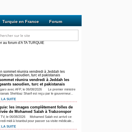
Turquie en France
Forum
cles mis à jour récemment
sommet réunira vendredi à Jeddah les
igeants saoudien, turc et pakistanais
igaro avec AFP, le 06/08/2026 Le premier ministre
stanais Shehbaz Sharif est reçu par le gouverneur...
 LA SUITE
quie: les images complètement folles de
rrivée de Mohamed Salah à Trabzonspor
TV, le 06/08/2026 Mohamed Salah est arrivé ce
edi midi à Istanbul pour passer sa visite médicale...
 LA SUITE