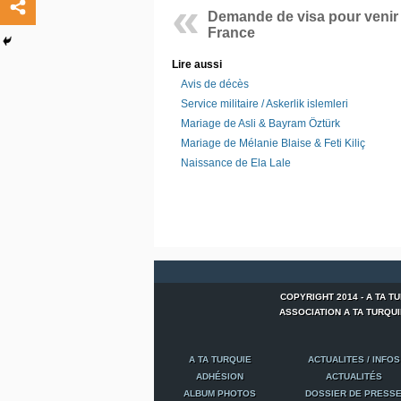
Demande de visa pour venir
France
Lire aussi
Avis de décès
Service militaire / Askerlik islemleri
Mariage de Asli & Bayram Öztürk
Mariage de Mélanie Blaise & Feti Kiliç
Naissance de Ela Lale
COPYRIGHT 2014 - A TA T
ASSOCIATION A TA TURQUIE -
A TA TURQUIE
ACTUALITES / INFOS
ADHÉSION
ACTUALITÉS
ALBUM PHOTOS
DOSSIER DE PRESS