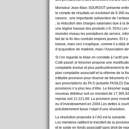
Monsieur Jean-Marc SOURDOT présente enfin le r
le compte de résultats un excédant de 8.300 eur
raisons : une importante subvention de l’amba
; la réduction des charges salariales due à la d
une légère hausse des produits (+0, 55%) Les v
moindre niveau les prestations de service, inf
fait de la fin des contrats emplois jeunes. Et i
baisse, mais ceci s’explique, comme il a déjà été
d’acquisition de matériel, mais l’Association de
Si l’on regarde le bilan on constate à l’actif u
Coté passif, le trésorier propose une modificati
comptable évolue et plus particulièrement le dr
plan comptable associatif et la réforme de la f
intitulée provision pour réserve de trésorerie 
aux prescriptions du FA S (actuelle FASILD) Da
provisions n’a plus lieu d’être. Le trésorier sug
nouveau débiteur soit un montant de 17.365,92 (
reprise soit 12.221,68. La provision pour inve
eu d’investissement en 2004.Les dettes à court 
précédemment fasse l’objet d’une résolution.
La résolution proposée à l’AG est la suivante :
Les membres ratifient le transfert de la provis
et le solde en fonds associatif sans droit de r