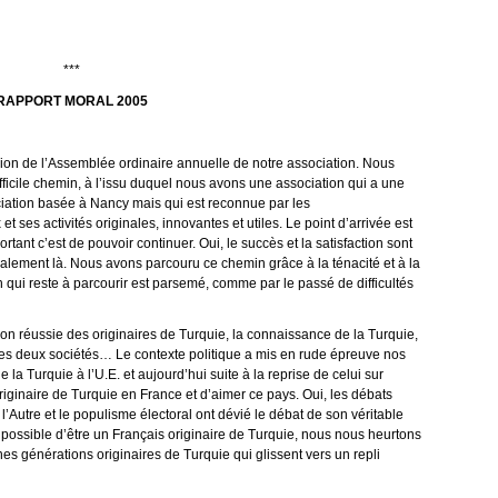
***
RAPPORT MORAL 2005
asion de l’Assemblée ordinaire annuelle de notre association. Nous
fficile chemin, à l’issu duquel nous avons une association qui a une
ciation basée à Nancy mais qui est reconnue par les
 et ses activités originales, innovantes et utiles. Le point d’arrivée est
portant c’est de pouvoir continuer. Oui, le succès et la satisfaction sont
également là. Nous avons parcouru ce chemin grâce à la ténacité et à la
 qui reste à parcourir est parsemé, comme par le passé de difficultés
tion réussie des originaires de Turquie, la connaissance de la Turquie,
les deux sociétés… Le contexte politique a mis en rude épreuve nos
e la Turquie à l’U.E. et aujourd’hui suite à la reprise de celui sur
 originaire de Turquie en France et d’aimer ce pays. Oui, les débats
 l’Autre et le populisme électoral ont dévié le débat de son véritable
 possible d’être un Français originaire de Turquie, nous nous heurtons
nes générations originaires de Turquie qui glissent vers un repli