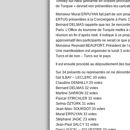
Tomsky sur Attila (présenté en octobre prochain 
de Turquie » devrait voir présentées les caric
Monsieur Murat ERPUYAN fait part de son proje
ERTUG présentées à la Conciergerie à Paris. Des
Bernard DELMAS rappelle que les 3e rencontres 
Paris. L’Office du tourisme de Turquie mettra à
réunion en fin d’après midi. Il indique à ce pr
approximatif des participants ne serait ce que p
Monsieur Reynald BEAUFORT, Président de l’ass
Une manifestation est organisée le lundi 3 oct
Turcs et de non – Turcs sur le pays.
Il est ensuite procédé au dépouillement des bull
Sur 34 présents ou représentés on ne dénombre
Gül ILBAY – LECLERC 20 votes
Claudine DEMAILLY 25 votes
Bernard DELMAS 32 votes
Martine SARRON 32 votes
Pascal STIRCHLER 32 votes
Selma ÖZTÜRK 31 votes
Jean-Marc SOURDOT 33 votes
Murat ERPUYAN 33 votes
Stéphane JAGIC 23 votes
Jean-Paul SALCY 31 votes
Deniz YÜCEL – SYLVESTRE 33 votes