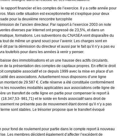
apport financier et les comptes de l’exercice. Il y a cette année pour
os. Mais cette situation est exceptionnelle et s’explique pour deux
ssade pour la deuxième rencontre turcophile
émission de l’ancien directeur. Par rapport à l’exercice 2003 on note
entes diverses par Internet ont progressé de 23,5%, et dans un
ormatique, formations. Les subventions du CNASEA vont disparaître du
l y a tout de même un grand souci pour l’avenir. Les charges sont en
 dit par la démission du directeur et aussi par le fait qu’il n’y a pas eu
vra toutefois pour dans les années à venir y penser.
ne baisse des immobilisations et un une hausse des actifs circulants.
on de la présentation des comptes de capitaux propres. En effet le droit
oit comptable associatif et ce depuis 1999 avec la mise en place d’un
iscalité des associations. Actuellement nous disposons d’une ligne
d’un montant de 29.587 €. Cette réserve a été constituée conformément
ns les nouvelles modalités applicables aux associations cette ligne de
gère un transfert de cette ligne en partie pour compenser le report à
18.347,53- 981,71) et le solde en fonds associatif sans droit de
stissement ne présente pas de mouvement étant donné qu’il n’y a pas
terme sont stables. Le trésorier propose que le transfert évoqué
ion pour fond de roulement pour partie dans le compte report à nouveau
eprise. Les membres décident également d’affecter l’excédent de