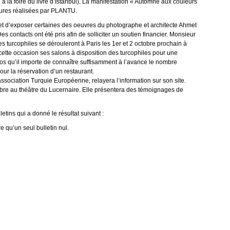
à la foire du livre d’Istanbul). La manifestation « Automne aux couleurs
atures réalisées par PLANTU.
t d’exposer certaines des oeuvres du photographe et architecte Ahmet
 contacts ont été pris afin de solliciter un soutien financier. Monsieur
turcophiles se dérouleront à Paris les 1er et 2 octobre prochain à
 cette occasion ses salons à disposition des turcophiles pour une
opos qu’il importe de connaître suffisamment à l’avance le nombre
our la réservation d’un restaurant.
ociation Turquie Européenne, relayera l’information sur son site.
obre au théâtre du Lucernaire. Elle présentera des témoignages de
etins qui a donné le résultat suivant :
 qu’un seul bulletin nul.