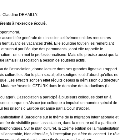
me Claudine DEMAILLY.
rents à l’exercice écoulé.
pport moral.
nte assemblée générale de dissocier cet événement des rencontres
e tient avant les vacances d’été. Elle souligne tout en les remerciant
t surtout par l’équipe des permanents ; dont elle rappelle le
gination : en un mot le professionnalisme. Mais elle précise aussi que la
ue jamais l’association a besoin de soutiens actifs.
de l’association, donne lecture dans ses grandes lignes du rapport
uis culturelles. Sur le plan social, elle souligne tout d’abord qu’elles ne
ue. Les effectifs sont en effet réduits depuis la démission du directeur
 de Madame Yasemin ÖZTÜRK dans le domaine des traductions (Le
oulager). L’association a participé à plusieurs colloques dont un à
sence turque en Alsace (ce colloque a impulsé un numéro spécial de
ur les prisons d’Europe organisé par la Cour d’appel.
estation à Barcelone sur le thème de la migration internationale et
ée de visibilité pour l’association, dans la mesure où il a participé
iophoniques. Sur le plan culturel, la 12ème édition de la manifestation
 l’ensemble, bien déroulée, à l’exception peut être du concert. Le rôle
ncore souligné dans la réussite de ces manifestations.