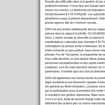
Ensuite des difficultés liées à la gestion d’un
professionnalisme. Il nous faut une équipe per
mener nos actions. Le bénévolat est important m
fonctionnement d’A TA TURQUIE. Les subvention
bénéficions jusqu’à présent disparaissent. Notr
grosse agence dite de Cohésion sociale…
2005 est une année satisfaisante tant au regard
précisé dans le rapport d’activité, OLUSUM/G
livres. L’action sociale se diversifie et répon
manifestations culturelles (par exemple A TA T
sollicitations de presse écrite et télévisée, le
d’être présente un peu partout. Nous avons ré
premier Prix de Turcophile, le programme de l
Pour cette dernière, je dois quand même partag
personnes exceptionnelles et des sujets extrême
j’espérais. Lors de notre dernière réunion du C
partenaires, il semble que ceci soit un phéno
2005 est également une bonne année du point d
léger excédent et une trésorerie capable d’assu
(en général au 4ème trimestre). La baisse co
par la participation pour la première fois (enfin
le résultat d’une gestion rigoureuse. Mais nou
Ceci a un prix, faute de pouvoir élargir notre é
détriment des actions peu ou moins marchandes 