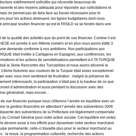
e structure extrêmement sollicitée qui nécessite beaucoup de
manente et des moyens adéquats pour répondre aux sollicitations et
ais ne permet pas de faire face au travail nécessaire pour le
s pour les actions diminuent, les lignes budgétaires dont nous
e principal soutien financier qu’est le FASILD va se fondre dans une
 de la qualité des activités que du point de vue financier. Comme il est
ENESE est arrivée à son 99ème numéro et en plus nous avons édité 3
d à une demande conforme à nos ambitions. Nos participations aux
URQUIE était invitée à Cartagena en Espagne), aux conférences, les
s formations et les actions de sensibilisations permettent à A TA TURQUIE
alisé la 3ème Rencontre des Turcophiles et nous avons décerné le
a 13ème Automne aux couleurs de la Turquie était assez exceptionnel.
er avec vous mon sentiment de frustration : malgré la présence de
ment intéressants, la participation n’était pas à la hauteur de ce que
onseil d’administration et aussi pendant la discussion avec des
mène généralisé, mais encore…
e vue financier puisque nous clôturons l’année en équilibre avec un
rer la gestion financière en attendant l’arrivée des subventions 2006
nséquente des subventions de la Préfecture est légèrement compensée
 !) du Conseil Général pour notre action sociale. Cet équilibre est certes
s le devons aussi à nos efforts pour dynamiser notre secteur marchand.
quipe permanente, celle-ci travaille plus pour le secteur marchand au
: la revue, la programmation culturelle, recherche des actions