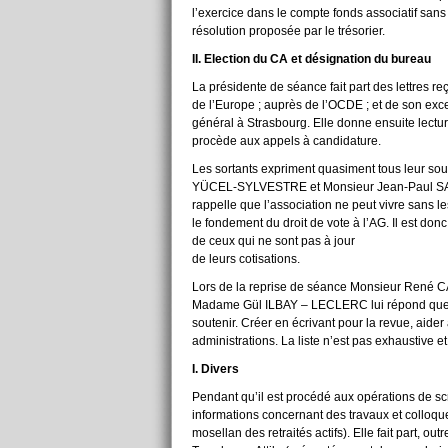
l’exercice dans le compte fonds associatif sans
résolution proposée par le trésorier.
II. Election du CA et désignation du bureau
La présidente de séance fait part des lettres
de l’Europe ; auprès de l’OCDE ; et de son e
général à Strasbourg. Elle donne ensuite lectu
procède aux appels à candidature.
Les sortants expriment quasiment tous leur so
YÜCEL-SYLVESTRE et Monsieur Jean-Paul SA
rappelle que l’association ne peut vivre sans le
le fondement du droit de vote à l’AG. Il est don
de ceux qui ne sont pas à jour
de leurs cotisations.
Lors de la reprise de séance Monsieur René CANT
Madame Gül ILBAY – LECLERC lui répond que tou
soutenir. Créer en écrivant pour la revue, aider
administrations. La liste n’est pas exhaustive 
I. Divers
Pendant qu’il est procédé aux opérations de
informations concernant des travaux et colloques
mosellan des retraités actifs). Elle fait part, o