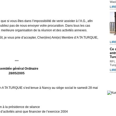
Wash
LIRE
t que si vous êtes dans l’impossibilité de venir assister à l’A.G., afin
n’oubliez pas de nous envoyer votre procuration. Dans tous les cas
eilleure organisation de la réunion et des activités annexes.
ntôt, je vous prie d’accepter, Cher(ère) Ami(e) Membre d’A TA TURQUIE,
LIRE
Ce 
entr
Tur
***
RFI, 
Turq
emblée général Ordinaire
LIRE
28/05/2005
on A TA TURQUIE s’est tenue à Nancy au siège social le samedi 28 mai
on à la présidence de séance
d’activités ainsi que financier de l’exercice 2004