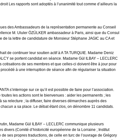
 droit Les rapports sont adoptés à l’unanimité tout comme d’ailleurs la
 reçues des Ambassadeurs de la représentation permanente au Conseil
xcellence M. Ululer ÖZÜLKER ambassadeur à Paris, ainsi que du Consul
re de la lettre de candidature de Monsieur Stéphane JAGIC au CA et
uhait de continuer leur soutien actif à A TA TURQUIE. Madame Deniz
LCY se portent candidat en séance. Madame Gül ILBAY – LECLERC
s cotisations de ses membres et que celles-ci doivent être à jour pour
c procédé à une interruption de séance afin de régulariser la situation
A s’interroge sur ce qu’il est possible de faire pour l’association.
tes les actions sont le bienvenues : aider les permanents ; les
 à sa relecture ; la diffuser, faire diverses démarches auprès des
et chacun a sa place. Le débat étant clos, on dénombre 11 candidats.
 scrutin, Madame Gül ILBAY – LECLERC communique plusieurs
 divers (Comité d’historicité européenne de la Lorraine ; Institut
utre de ses propres traductions, de celle en turc de l’ouvrage de Grégory