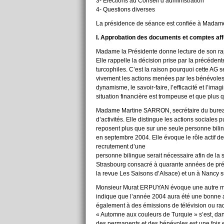
3- Elections au Conseil d’administration
4- Questions diverses
La présidence de séance est confiée à Mada
I. Approbation des documents et comptes affé
Madame la Présidente donne lecture de son ra
Elle rappelle la décision prise par la précéde
turcophiles. C’est la raison pourquoi cette AG s
vivement les actions menées par les bénévoles e
dynamisme, le savoir-faire, l’efficacité et l’ima
situation financière est trompeuse et que plus q
Madame Martine SARRON, secrétaire du bureau 
d’activités. Elle distingue les actions sociales p
reposent plus que sur une seule personne biling
en septembre 2004. Elle évoque le rôle actif
recrutement d’une
personne bilingue serait nécessaire afin de la s
Strasbourg consacré à quarante années de pré
la revue Les Saisons d’Alsace) et un à Nancy s
Monsieur Murat ERPUYAN évoque une autre manif
indique que l’année 2004 aura été une bonne ann
également à des émissions de télévision ou rad
« Automne aux couleurs de Turquie » s’est, dans
des permanents et des bénévoles est une fois e