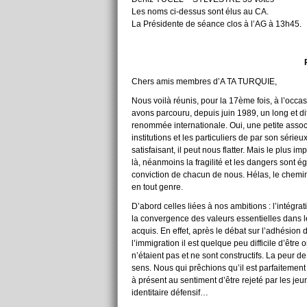
Les noms ci-dessus sont élus au CA.
La Présidente de séance clos à l’AG à 13h45.
Chers amis membres d’A TA TURQUIE,
Nous voilà réunis, pour la 17ème fois, à l’occ
avons parcouru, depuis juin 1989, un long et di
renommée internationale. Oui, une petite asso
institutions et les particuliers de par son sérieux
satisfaisant, il peut nous flatter. Mais le plus im
là, néanmoins la fragilité et les dangers sont 
conviction de chacun de nous. Hélas, le chemin
en tout genre.
D’abord celles liées à nos ambitions : l’intégra
la convergence des valeurs essentielles dans 
acquis. En effet, après le débat sur l’adhésion d
l’immigration il est quelque peu difficile d’être
n’étaient pas et ne sont constructifs. La peur de
sens. Nous qui prêchions qu’il est parfaitement
à présent au sentiment d’être rejeté par les jeu
identitaire défensif…