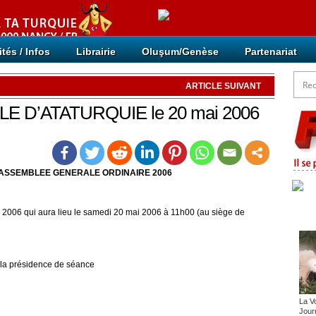
ités / Infos
Librairie
Oluşum/Genèse
Partenariat
ARTICLE SUIVANT
 D’ATATURQUIE le 20 mai 2006
’ASSEMBLEE GENERALE ORDINAIRE 2006
’A.G. 2006 qui aura lieu le samedi 20 mai 2006 à 11h00 (au siège de
Arti
à la présidence de séance
La V
Journ