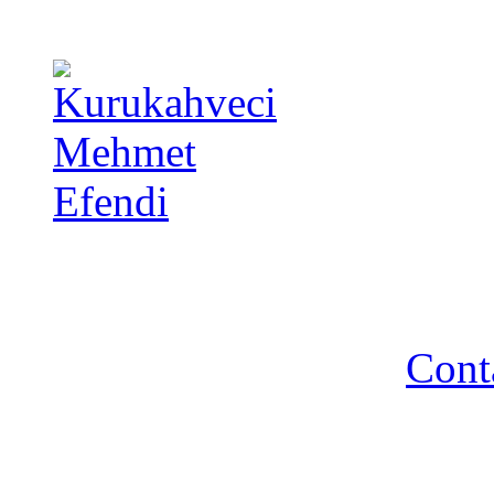
Copyright 2014 - A TA 
strictement interdite - R
Cont
Association A TA TURQUIE
Nancy / FR - Tél. : 03 83 