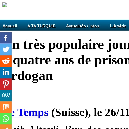
Accueil
A TA TURQUIE
Actualités / Infos
Librairie
Un très populaire jou
à quatre ans de priso
Erdogan
Le Temps
(Suisse), le 26/1