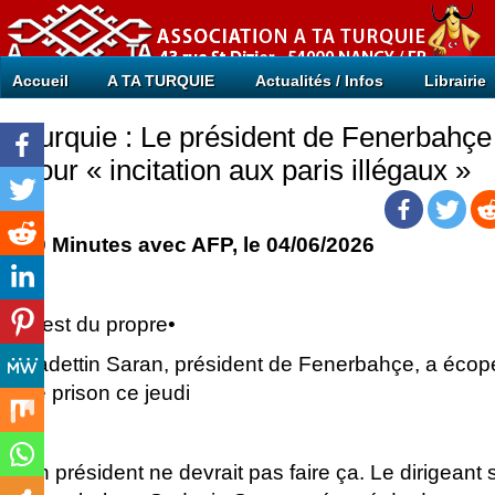
Accueil
A TA TURQUIE
Actualités / Infos
Librairie
Turquie : Le président de Fenerbahçe
pour « incitation aux paris illégaux »
20 Minutes
avec AFP, le 04/06/2026
C’est du propre•
Sadettin Saran, président de Fenerbahçe, a écop
de prison ce jeudi
Un président ne devrait pas faire ça. Le dirigeant 