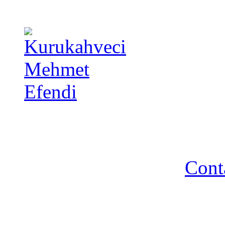
Copyright 2014 - A TA 
strictement interdite - R
Cont
Association A TA TURQUIE
Nancy / FR - Tél. : 03 83 