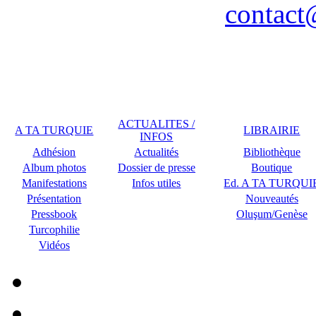
contact
Remerciements à COPLU p
ACTUALITES /
A TA TURQUIE
LIBRAIRIE
INFOS
Adhésion
Actualités
Bibliothèque
Album photos
Dossier de presse
Boutique
Manifestations
Infos utiles
Ed. A TA TURQUI
Présentation
Nouveautés
Pressbook
Oluşum/Genèse
Turcophilie
Vidéos