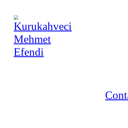
Copyright 2014 - A TA 
strictement interdite - R
Cont
Association A TA TURQUIE
Nancy / FR - Tél. : 03 83 