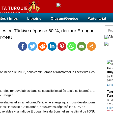
ités / Infos
Librairie
Oluşum/Genèse
Partenariat
bles en Türkiye dépasse 60 %, déclare Erdogan
 l’ONU
Arti
Un 
dir
n nette d’ici 2053, nous continuerons à transformer les secteurs clés
Le F
paki
LIRE
nergies renouvelables dans sa capacité installée totale cette année, a
Tur
ip Erdogan.
l’a
BFM 
uvelables et en améliorant l’efficacité énergétique, nous développons
mercr
dans l’industrie. Cette année, nous avons dépassé les 60 % de
LIRE
uvelables », a indiqué Erdogan lors du Sommet sur le climat de l’ONU