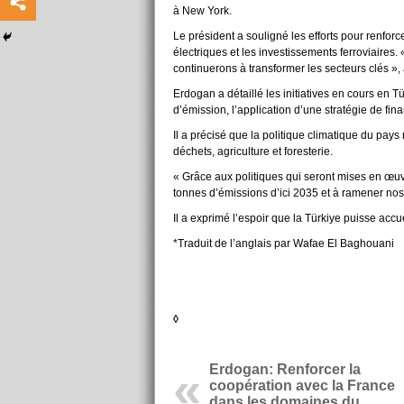
à New York.
Le président a souligné les efforts pour renfor
électriques et les investissements ferroviaires
continuerons à transformer les secteurs clés », a
Erdogan a détaillé les initiatives en cours en 
d’émission, l’application d’une stratégie de fin
Il a précisé que la politique climatique du pays 
déchets, agriculture et foresterie.
« Grâce aux politiques qui seront mises en œu
tonnes d’émissions d’ici 2035 et à ramener nos
Il a exprimé l’espoir que la Türkiye puisse acc
*Traduit de l’anglais par Wafae El Baghouani
◊
Erdogan: Renforcer la
coopération avec la France
dans les domaines du