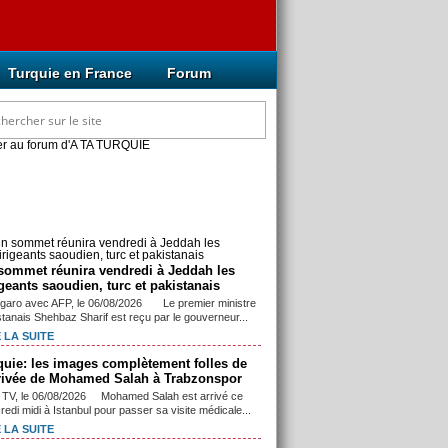
Turquie en France
Forum
cles mis à jour récemment
sommet réunira vendredi à Jeddah les
igeants saoudien, turc et pakistanais
igaro avec AFP, le 06/08/2026 Le premier ministre
stanais Shehbaz Sharif est reçu par le gouverneur...
 LA SUITE
quie: les images complètement folles de
rrivée de Mohamed Salah à Trabzonspor
TV, le 06/08/2026 Mohamed Salah est arrivé ce
edi midi à Istanbul pour passer sa visite médicale...
 LA SUITE