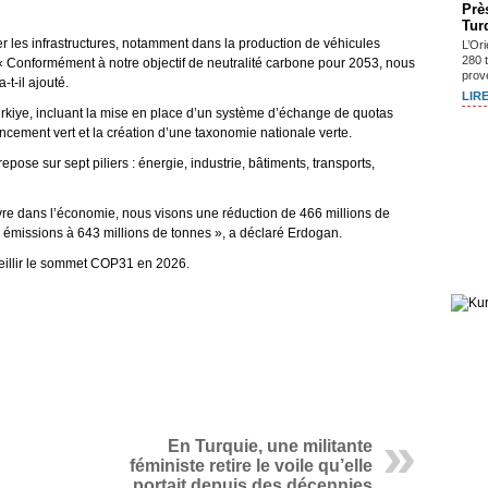
Prè
Tur
cer les infrastructures, notamment dans la production de véhicules
L’Or
280 
. « Conformément à notre objectif de neutralité carbone pour 2053, nous
prov
-t-il ajouté.
LIRE
Türkiye, incluant la mise en place d’un système d’échange de quotas
ancement vert et la création d’une taxonomie nationale verte.
repose sur sept piliers : énergie, industrie, bâtiments, transports,
vre dans l’économie, nous visons une réduction de 466 millions de
 émissions à 643 millions de tonnes », a déclaré Erdogan.
ueillir le sommet COP31 en 2026.
En Turquie, une militante
féministe retire le voile qu’elle
portait depuis des décennies