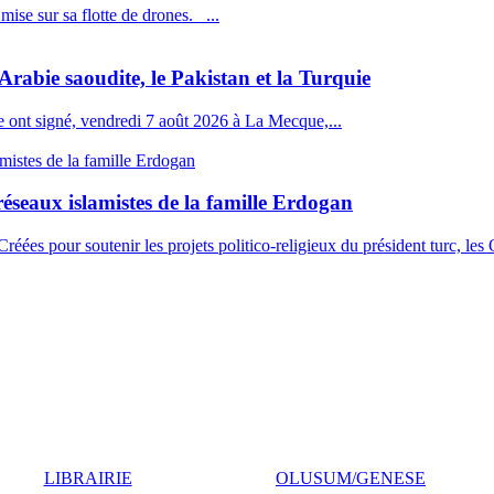
se sur sa flotte de drones. ...
’Arabie saoudite, le Pakistan et la Turquie
e ont signé, vendredi 7 août 2026 à La Mecque,...
éseaux islamistes de la famille Erdogan
éées pour soutenir les projets politico-religieux du président turc, les
E - Toute reproduction strictement interdite - Realisation : SOUT
 Saint Dizier - 54000 Nancy / FR - Tél. : 03 83 37 92 28 - Fax : 09 
Remerciements à COPLU pour les illustrations du site
LIBRAIRIE
OLUSUM/GENESE