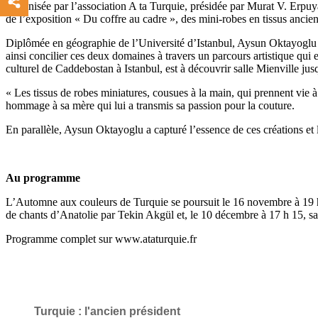
Organisée par l’association A ta Turquie, présidée par Murat V. Erpuya
de l’exposition « Du coffre au cadre », des mini-robes en tissus anci
Diplômée en géographie de l’Université d’Istanbul, Aysun Oktayoglu es
ainsi concilier ces deux domaines à travers un parcours artistique qui
culturel de Caddebostan à Istanbul, est à découvrir salle Mienville j
« Les tissus de robes miniatures, cousues à la main, qui prennent vie à 
hommage à sa mère qui lui a transmis sa passion pour la couture.
En parallèle, Aysun Oktayoglu a capturé l’essence de ces créations et l
Au programme
L’Automne aux couleurs de Turquie se poursuit le 16 novembre à 19 h, t
de chants d’Anatolie par Tekin Akgül et, le 10 décembre à 17 h 15, sa
Programme complet sur www.ataturquie.fr
Turquie : l'ancien président