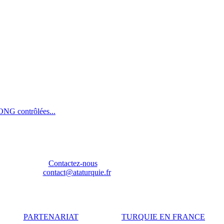
 ONG contrôlées...
REL Dominique -
Contactez-nous
58 77 68 92 -
contact@ataturquie.fr
PARTENARIAT
TURQUIE EN FRANCE