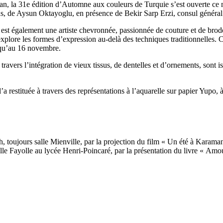
n, la 31e édition d’Automne aux couleurs de Turquie s’est ouverte ce me
ens, de Aysun Oktayoglu, en présence de Bekir Sarp Erzi, consul général
t également une artiste chevronnée, passionnée de couture et de broderie
 explore les formes d’expression au-delà des techniques traditionnelles.
usqu’au 16 novembre.
travers l’intégration de vieux tissus, de dentelles et d’ornements, sont i
’a restituée à travers des représentations à l’aquarelle sur papier Yupo,
oujours salle Mienville, par la projection du film « Un été à Karaman » e
lle Fayolle au lycée Henri-Poincaré, par la présentation du livre « Amo