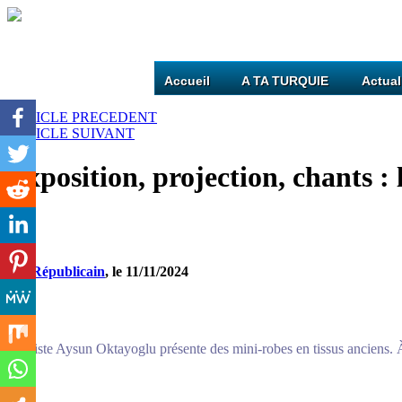
Accueil
A TA TURQUIE
Actual
ARTICLE PRECEDENT
ARTICLE SUIVANT
Exposition, projection, chants :
Est-Républicain
, le 11/11/2024
L’artiste Aysun Oktayoglu présente des mini-robes en tissus anciens.