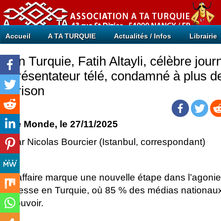
Accueil
A TA TURQUIE
Actualités / Infos
Librairie
En Turquie, Fatih Altayli, célèbre journ
présentateur télé, condamné à plus d
prison
Le Monde
, le 27/11/2025
Par Nicolas Bourcier (Istanbul, correspondant)
L’affaire marque une nouvelle étape dans l’agonie d
presse en Turquie, où 85 % des médias nationaux
pouvoir.