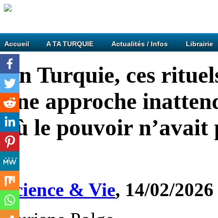
Accueil
A TA TURQUIE
Actualités / Infos
Librairie
En Turquie, ces rituel
une approche inattend
où le pouvoir n’avait 
Science & Vie
, 14/02/2026