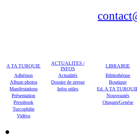
Nancy / FR - Tél. : 03 83 
contact
Remerciements à COPLU p
ACTUALITES /
A TA TURQUIE
LIBRAIRIE
INFOS
Adhésion
Actualités
Bibliothèque
Album photos
Dossier de presse
Boutique
Manifestations
Infos utiles
Ed. A TA TURQUI
Présentation
Nouveautés
Pressbook
Oluşum/Genèse
Turcophilie
Vidéos