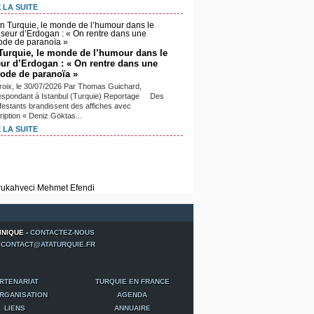
 LA SUITE
Turquie, le monde de l’humour dans le
eur d’Erdogan : « On rentre dans une
iode de paranoïa »
roix, le 30/07/2026 Par Thomas Guichard,
espondant à Istanbul (Turquie) Reportage Des
festants brandissent des affiches avec
cription « Deniz Göktas...
 LA SUITE
INIQUE -
CONTACTEZ-NOUS
-
CONTACT@ATATURQUIE.FR
RTENARIAT
TURQUIE EN FRANCE
RGANISATION
AGENDA
LIENS
ANNUAIRE