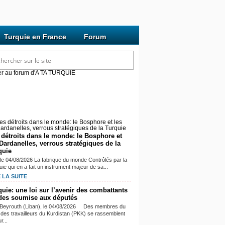
Turquie en France
Forum
cles mis à jour récemment
 détroits dans le monde: le Bosphore et
 Dardanelles, verrous stratégiques de la
quie
 le 04/08/2026 La fabrique du monde Contrôlés par la
ie qui en a fait un instrument majeur de sa...
 LA SUITE
quie: une loi sur l’avenir des combattants
des soumise aux députés
> Beyrouth (Liban), le 04/08/2026 Des membres du
i des travailleurs du Kurdistan (PKK) se rassemblent
r...