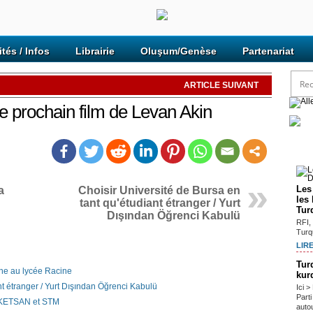
ités / Infos
Librairie
Oluşum/Genèse
Partenariat
ARTICLE SUIVANT
e prochain film de Levan Akin
Arti
Les
a
Choisir Université de Bursa en
les
tant qu'étudiant étranger / Yurt
Tur
Dışından Öğrenci Kabulü
RFI,
Turqu
LIRE
Tur
nne au lycée Racine
kur
nt étranger / Yurt Dışından Öğrenci Kabulü
Ici 
Part
OKETSAN et STM
autou