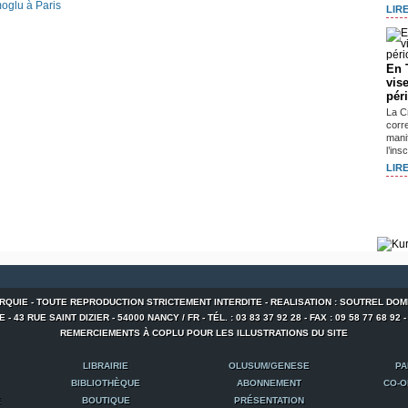
oglu à Paris
LIRE
En 
vis
pér
La C
corr
mani
l’ins
LIRE
URQUIE - TOUTE REPRODUCTION STRICTEMENT INTERDITE - REALISATION : SOUTREL DOM
 43 RUE SAINT DIZIER - 54000 NANCY / FR - TÉL. : 03 83 37 92 28 - FAX : 09 58 77 68 92 
REMERCIEMENTS À COPLU POUR LES ILLUSTRATIONS DU SITE
LIBRAIRIE
OLUSUM/GENESE
PA
BIBLIOTHÈQUE
ABONNEMENT
CO-O
E
BOUTIQUE
PRÉSENTATION