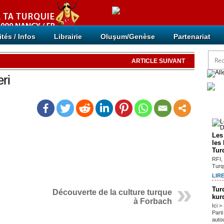
ités / Infos
Librairie
Oluşum/Genèse
Partenariat
ARTICLE SUIVANT
ri
Arti
Les
les
Tur
RFI,
Turqu
LIRE
Tur
Découverte de la culture turque
kur
à Forbach
Ici 
Part
autou