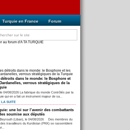
Turquie en France
Forum
cles mis à jour récemment
 détroits dans le monde: le Bosphore et
 Dardanelles, verrous stratégiques de la
quie
 le 04/08/2026 La fabrique du monde Contrôlés par la
ie qui en a fait un instrument majeur de sa...
 LA SUITE
quie: une loi sur l’avenir des combattants
des soumise aux députés
> Beyrouth (Liban), le 04/08/2026 Des membres du
i des travailleurs du Kurdistan (PKK) se rassemblent
r...