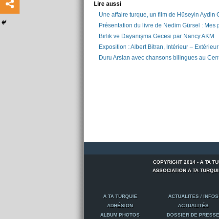
Lire aussi
Une affaire turque, un film de Hüseyin Aydin
Présentation du livre de Nedim Gürsel : Mes p
Birlik ve Dayanışma Gecesi par Nancy AKM
Exposition : Albert Bitran, Intérieur – Extérieur
Duru Arslan avec chansons bilingues au Centr
COPYRIGHT 2014 - A TA T
ASSOCIATION A TA TURQUIE -
A TA TURQUIE
ACTUALITES / INFOS
ADHÉSION
ACTUALITÉS
ALBUM PHOTOS
DOSSIER DE PRESS