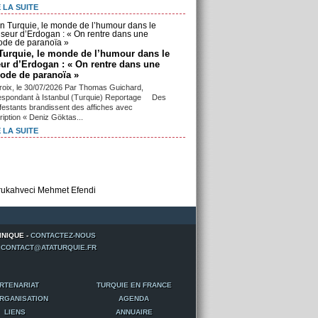
 LA SUITE
Turquie, le monde de l’humour dans le
eur d’Erdogan : « On rentre dans une
iode de paranoïa »
roix, le 30/07/2026 Par Thomas Guichard,
espondant à Istanbul (Turquie) Reportage Des
festants brandissent des affiches avec
cription « Deniz Göktas...
 LA SUITE
INIQUE -
CONTACTEZ-NOUS
-
CONTACT@ATATURQUIE.FR
RTENARIAT
TURQUIE EN FRANCE
RGANISATION
AGENDA
LIENS
ANNUAIRE