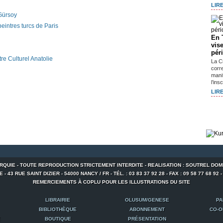
LIRE
 Gürsoy
eintres turcs de Paris
En 
vis
pér
e Culturel Anatolie
La C
corr
mani
l’ins
LIRE
URQUIE - TOUTE REPRODUCTION STRICTEMENT INTERDITE - REALISATION : SOUTREL DOM
 43 RUE SAINT DIZIER - 54000 NANCY / FR - TÉL. : 03 83 37 92 28 - FAX : 09 58 77 68 92 
REMERCIEMENTS À COPLU POUR LES ILLUSTRATIONS DU SITE
LIBRAIRIE
OLUSUM/GENESE
PA
BIBLIOTHÈQUE
ABONNEMENT
CO-O
E
BOUTIQUE
PRÉSENTATION