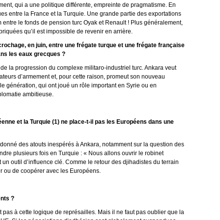
ent, qui a une politique différente, empreinte de pragmatisme. En
s entre la France et la Turquie. Une grande partie des exportations
m entre le fonds de pension turc Oyak et Renault ! Plus généralement,
iquées qu’il est impossible de revenir en arrière.
ochage, en juin, entre une frégate turque et une frégate française
ans les eaux grecques ?
 de la progression du complexe militaro-industriel turc. Ankara veut
tateurs d’armement et, pour cette raison, promeut son nouveau
e génération, qui ont joué un rôle important en Syrie ou en
plomatie ambitieuse.
éenne et la Turquie (1) ne place-t-il pas les Européens dans une
 a donné des atouts inespérés à Ankara, notamment sur la question des
ndre plusieurs fois en Turquie : « Nous allons ouvrir le robinet
 un outil d’influence clé. Comme le retour des djihadistes du terrain
uler ou de coopérer avec les Européens.
ents ?
nt pas à cette logique de représailles. Mais il ne faut pas oublier que la