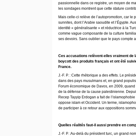
passionnelle dans ce registre, un moyen de masq
les sondages montrent que cette stature contribu
Mais celle-ci relève de l’autopromotion, car le p
sunnites, dont l’Arabie saoudite et l’Égypte. A
identité « généralisante » et réductrice à la Tur
comme vague composante de la culture familiale
ses devoirs. Sans oublier que le pays compte a
Ces accusations relèvent-elles vraiment de 
boycott des produits français et ont été suiv
France.
J.-F. P. : Cette rhétorique a des effets. Le pré
dans des pays musulmans et, en grand populiste
Forum économique de Davos, en 2009, quand il
de la défense de la cause palestinienne. Dep
Recep Tayyip Erdogan a fait de l’islamophobie s
oppose islam et Occident. Un terme, islamophob
de participer à ce retour aux oppositions somma
Quelles réalités faut-il aussi prendre en com
J.-F. P. :Au-delà du président turc, un grand no