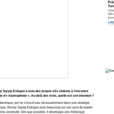
Prè
Tur
L’Or
280 
prov
LIRE
 Tayyip Erdogan a tenu des propos très violents à l’encontre
te d’« islamophobe ». Au-delà des mots, quelle est son intention ?
dermique, qui ne s’inscrit pas nécessairement dans une stratégie
 turque, Recep Tayyip Erdogan joue beaucoup sur son aura de leader
me construite. Dès que possible, il développe une rhétorique