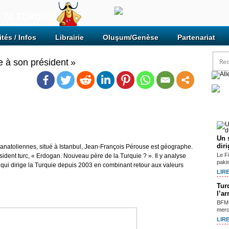
ités / Infos
Librairie
Oluşum/Genèse
Partenariat
ie à son président »
Arti
Un 
dir
s anatoliennes, situé à Istanbul, Jean-François Pérouse est géographe.
Le F
ésident turc, « Erdogan. Nouveau père de la Turquie ? ». Il y analyse
paki
, qui dirige la Turquie depuis 2003 en combinant retour aux valeurs
LIRE
Tur
l’a
BFM 
mercr
LIRE