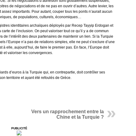
l’UE. Si les négociations d’adhésion sont globalement suspendues,
itres de négociations et de ne pas en ouvrir d’autres. Autre levier, les
t assez importants. Pour autant, couper tous les ponts n’aurait aucun
storiques, de populations, culturels, économiques…
registres identitaires archaïques déployés par Recep Tayyip Erdogan et
la carte de l’inclusion. On peut valoriser tout ce qu’il y a de commun
va de l’intérêt des deux partenaires de maintenir un lien. Si la Turquie
ls l’Europe n’a pas de relations simples, elle ne peut s’exclure d’une
 à elle, aujourd’hui, de faire le premier pas. En face, l’Europe doit
té et valoriser les convergences.
ards d’euros à la Turquie qui, en contrepartie, doit contrôler ses
 son territoire et ayant été refoulés de Grèce.
Vers un rapprochement entre la
Chine et la Turquie ?
PUBLICITÉ