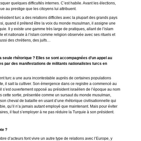
uer quelques difficultés internes. C’est habile. Avant les élections,
e au prestige que les citoyens lui attribuent.
résident turc a des relations difficiles avec la plupart des grands pays
ussi, quand il prétend être la voix du monde musulman, il assigne une
quie. Il y existe une gamme très large de pratiques, allant de l’islam
 et nationale à l’islam comme religion observée avec ses rituels et
ussi des chrétiens, des juifs…
la seule rhétorique ? Elles se sont accompagnées d’un appel au
ies par des manifestations de militants nationalistes turcs en
sident turc a une aura incontestable auprès de certaines populations
, il sait la cultiver. Son émergence dans ce registre a commencé au
 s’est ouvertement opposé au président israélien de l’époque au nom
uis cette sortie, présentée comme un sursaut du monde musulman,
on cheval de bataille en usant d’une rhétorique civilisationnelle qui
ie, qu’il n’a jamais autant employé que maintenant. Mais pour éviter
ires, il faut s’employer à ne pas réduire la Turquie à son président.
pte ?
mbre d’acteurs font vivre un autre type de relations avec l’Europe, y