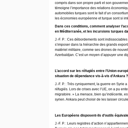
compris dans son propre parti et son gouvernem
témoigne l’importance des relations économique
automobiles turques sont le fait d’un consortiu
les économies européenne et turque sont si imbr
Dans ces conditions, comment analyser l’accr
en Méditerranée, et les incursions turques d
J.-F. P. : Ces débordements sont indissociables
s’imposer dans la hiérarchie des grands expor
matériel militaire, comme ses drones de nouvell
Azerbaïdjan. C’est un moyen d’appuyer une di
L’accord sur les réfugiés entre l’Union europ
situation de dépendance vis-à-vis d’Ankara ?
J.-F. P. : Très cyniquement, la guerre en Syrie
réfugiés. Lors de crises avec l’UE, on a pu ente
migratoire. » La menace, bien qu’indécente, est
syrien. Ankara peut choisir de les laisser circ
Les Européens disposent-ils d’outils équival
J.-F. P. : Leurs registres d’action n’appartienne