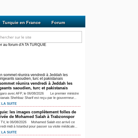
Turquie en France
Forum
cles mis à jour récemment
sommet réunira vendredi à Jeddah les
igeants saoudien, turc et pakistanais
igaro avec AFP, le 06/08/2026 Le premier ministre
stanais Shehbaz Sharif est reçu par le gouverneur...
 LA SUITE
quie: les images complètement folles de
rrivée de Mohamed Salah à Trabzonspor
TV, le 06/08/2026 Mohamed Salah est arrivé ce
edi midi à Istanbul pour passer sa visite médicale...
 LA SUITE