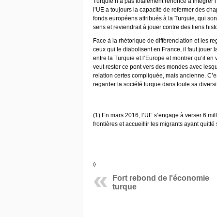
Turquie n’a pas totalement renoncé à intégrer 
l’UE a toujours la capacité de refermer des chap
fonds européens attribués à la Turquie, qui son
sens et reviendrait à jouer contre des liens hi
Face à la rhétorique de différenciation et les 
ceux qui le diabolisent en France, il faut jouer 
entre la Turquie et l’Europe et montrer qu’il en 
veut rester ce pont vers des mondes avec lesque
relation certes compliquée, mais ancienne. C’est
regarder la société turque dans toute sa diversi
(1) En mars 2016, l’UE s’engage à verser 6 milli
frontières et accueillir les migrants ayant quitté
◊
Fort rebond de l'économie
turque